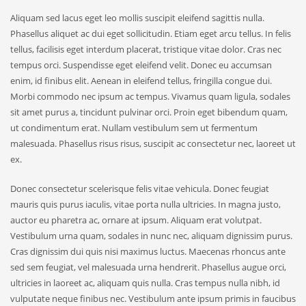
Aliquam sed lacus eget leo mollis suscipit eleifend sagittis nulla.
Phasellus aliquet ac dui eget sollicitudin. Etiam eget arcu tellus. In felis
tellus, facilisis eget interdum placerat, tristique vitae dolor. Cras nec
tempus orci. Suspendisse eget eleifend velit. Donec eu accumsan
enim, id finibus elit. Aenean in eleifend tellus, fringilla congue dui.
Morbi commodo nec ipsum ac tempus. Vivamus quam ligula, sodales
sit amet purus a, tincidunt pulvinar orci. Proin eget bibendum quam,
ut condimentum erat. Nullam vestibulum sem ut fermentum
malesuada. Phasellus risus risus, suscipit ac consectetur nec, laoreet ut
ex.
Donec consectetur scelerisque felis vitae vehicula. Donec feugiat
mauris quis purus iaculis, vitae porta nulla ultricies. In magna justo,
auctor eu pharetra ac, ornare at ipsum. Aliquam erat volutpat.
Vestibulum urna quam, sodales in nunc nec, aliquam dignissim purus.
Cras dignissim dui quis nisi maximus luctus. Maecenas rhoncus ante
sed sem feugiat, vel malesuada urna hendrerit. Phasellus augue orci,
ultricies in laoreet ac, aliquam quis nulla. Cras tempus nulla nibh, id
vulputate neque finibus nec. Vestibulum ante ipsum primis in faucibus