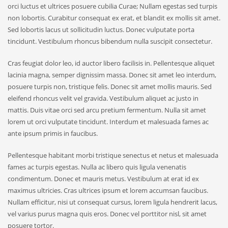
orci luctus et ultrices posuere cubilia Curae; Nullam egestas sed turpis
non lobortis. Curabitur consequat ex erat, et blandit ex mollis sit amet.
Sed lobortis lacus ut sollicitudin luctus. Donec vulputate porta
tincidunt. Vestibulum rhoncus bibendum nulla suscipit consectetur.
Cras feugiat dolor leo, id auctor libero facilisis in. Pellentesque aliquet
lacinia magna, semper dignissim massa. Donec sit amet leo interdum,
posuere turpis non, tristique felis. Donec sit amet mollis mauris. Sed
eleifend rhoncus velit vel gravida. Vestibulum aliquet ac justo in
mattis. Duis vitae orci sed arcu pretium fermentum. Nulla sit amet
lorem ut orci vulputate tincidunt. Interdum et malesuada fames ac
ante ipsum primis in faucibus.
Pellentesque habitant morbi tristique senectus et netus et malesuada
fames ac turpis egestas. Nulla ac libero quis ligula venenatis
condimentum. Donec et mauris metus. Vestibulum at erat id ex
maximus ultricies. Cras ultrices ipsum et lorem accumsan faucibus.
Nullam efficitur, nisi ut consequat cursus, lorem ligula hendrerit lacus,
vel varius purus magna quis eros. Donec vel porttitor nisl, sit amet
posuere tortor.