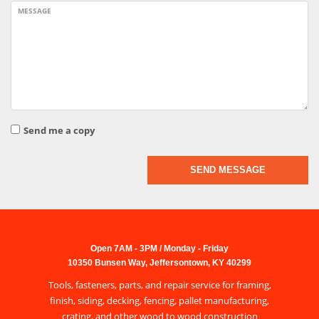
MESSAGE
Send me a copy
SEND MESSAGE
Open 7AM - 3PM / Monday - Friday
10350 Bunsen Way, Jeffersontown, KY 40299
Tools, fasteners, parts, and repair service for framing,
finish, siding, decking, fencing, pallet manufacturing,
crating, and other wood to wood construction