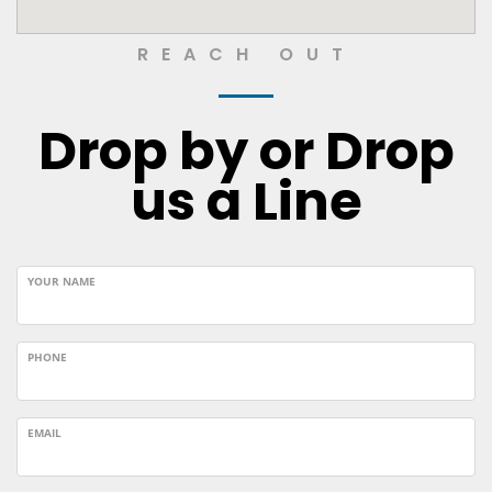
REACH OUT
Drop by or Drop
us a Line
YOUR NAME
PHONE
EMAIL