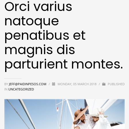
Orci varius
natoque
penatibus et
magnis dis
parturient montes.
BY
JEFF@PAIDINPESOS.COM
/
MONDAY, 05 MARCH 2018
/
PUBLISHED
IN
UNCATEGORIZED